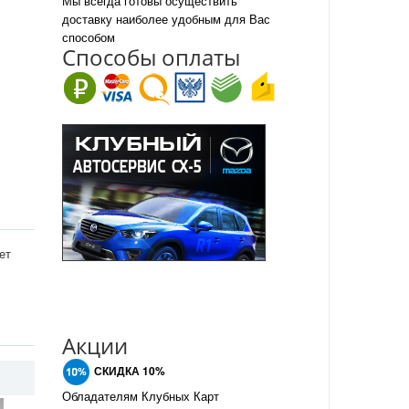
Мы всегда готовы осуществить
доставку наиболее удобным для Вас
способом
Спо
с
обы оплаты
ет
Акции
СКИДКА 10%
Обладателям Клубных Карт