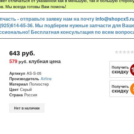
жет отличаться от указанной как в меньшую, так и большую сторону
в. Мы всегда готовы Вам помочь!
часть - отправьте заявку нам на почту
info@shopcx5.r
+7(925)614-65-36. Мы подберем нужные запчасти для Ваш
ссионально! Бесплатная консультация по всем вопрос
643 руб.
579
клубная цена
руб.
Артикул
AS-S-05
Производитель
Airline
Материал
Полиэстер
Цвет
Серый
Страна
Россия
Нет в наличии