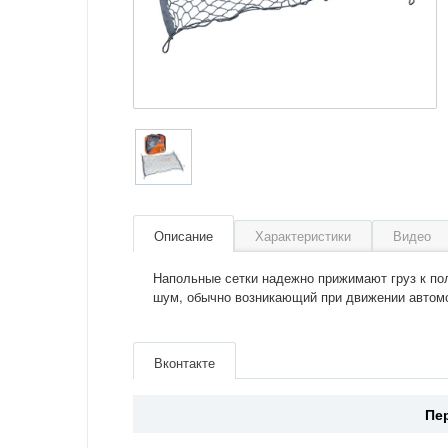
Описание
Характеристики
Видео
Напольные сетки надежно прижимают груз к пол
шум, обычно возникающий при движении автом
Артикул
AS-S-05
Производитель
Airline
Вконтакте
Материал
Полиэстер
Цвет
Серый
Страна
Россия
Пе