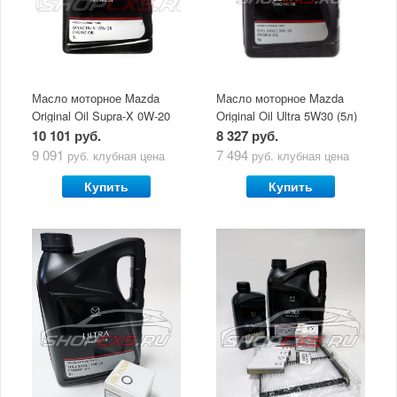
Масло моторное Mazda
Масло моторное Mazda
Original Oil Supra-X 0W-20
Original Oil Ultra 5W30 (5л)
(5 л)
10 101 руб.
8 327 руб.
9 091
7 494
руб.
клубная цена
руб.
клубная цена
Купить
Купить