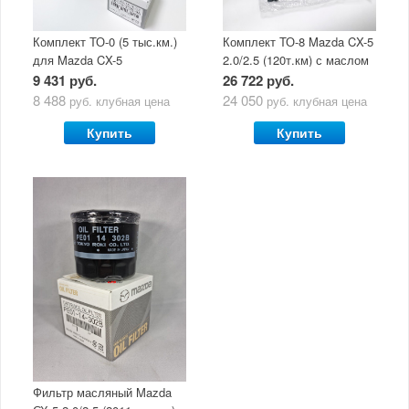
Комплект ТО-0 (5 тыс.км.)
Комплект ТО-8 Mazda CX-5
для Mazda CX-5
2.0/2.5 (120т.км) с маслом
(двигатель 2.0/2.5) с
Mazda Original Oil Ultra
9 431 руб.
26 722 руб.
маслом Mazda Original Oil
5W30
8 488
24 050
руб.
клубная цена
руб.
клубная цена
Ultra 5W30
Купить
Купить
Фильтр масляный Mazda