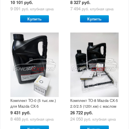
(5 л)
10 101 руб.
8 327 руб.
9 091
7 494
руб.
клубная цена
руб.
клубная цена
Купить
Купить
Комплект ТО-0 (5 тыс.км.)
Комплект ТО-8 Mazda CX-5
для Mazda CX-5
2.0/2.5 (120т.км) с маслом
(двигатель 2.0/2.5) с
Mazda Original Oil Ultra
9 431 руб.
26 722 руб.
маслом Mazda Original Oil
5W30
8 488
24 050
руб.
клубная цена
руб.
клубная цена
Ultra 5W30