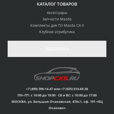
КАТАЛОГ ТОВАРОВ
Аксессуары
Запчасти Mazda
Комплекты для ТО Mazda CX-5
Клубная атрибутика
100% возврат
стоимости
Гарантия качества
в случае
все товары
РАССЫЛКА
неудовлетворенности
сертифицированы
товаром
Различные способы
Профессиональная
оплаты
консультация
Вы можете выбрать
мы знаем о Mazda CX-
наиболее удобный
5 все
для Вас
+7 (499) 390-14-47 или +7 (925) 614-65-36
ПН–ПТ: с 10:00 до 19:00 · СБ и ВС: с 10:00 до 17:00
Скидки
МОСКВА, ул. Большая Очаковская, 47Ас1, оф. 191 «БЦ
членам клуба и
Оперативная доставка
обладателям клубных
во все регионы России
Очаково»
карт