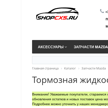
+
П
М
АКСЕССУАРЫ
ЗАПЧАСТИ MAZD
Главная страница
Каталог
Запчасти Mazda
Тормозная жидкост
Внимание! Уважаемые покупатели, стараемся н
обновления остатков и новых поставок цена мо
Подробнее можно уточнить у наших менеджеро