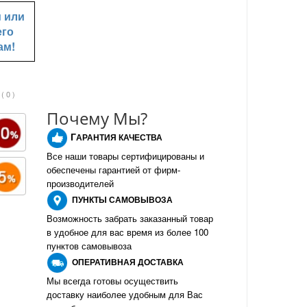
u
или
его
ам!
( 0 )
Почему Мы?
Г
АРАНТИЯ КАЧЕСТВА
Все наши товары сертифицированы и
обеспечены гарантией от фирм-
производителе
й
ПУНКТЫ
САМОВЫВОЗА
Возможность забрать заказанный товар
в удобное для вас время из более 100
пунктов самовывоза
О
ПЕРАТИВНАЯ ДОСТАВКА
Мы всегда готовы осуществить
доставку наиболее удобным для Вас