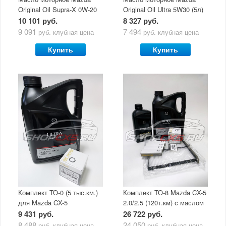
Original Oil Supra-X 0W-20
Original Oil Ultra 5W30 (5л)
(5 л)
10 101 руб.
8 327 руб.
9 091
7 494
руб.
клубная цена
руб.
клубная цена
Купить
Купить
Комплект ТО-0 (5 тыс.км.)
Комплект ТО-8 Mazda CX-5
для Mazda CX-5
2.0/2.5 (120т.км) с маслом
(двигатель 2.0/2.5) с
Mazda Original Oil Ultra
9 431 руб.
26 722 руб.
маслом Mazda Original Oil
5W30
8 488
24 050
руб.
клубная цена
руб.
клубная цена