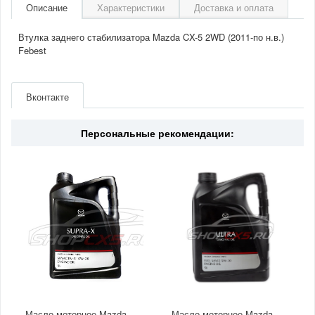
Описание
Характеристики
Доставка и оплата
Втулка заднего стабилизатора Mazda CX-5 2WD (2011-по н.в.)
Febest
Артикул
MZSBKER
Производитель
Febest
Вконтакте
Страна
Китай
Персональные рекомендации:
Масло моторное Mazda
Масло моторное Mazda