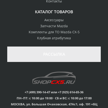
Контакты
КАТАЛОГ ТОВАРОВ
Аксессуары
Запчасти Mazda
Комплекты для ТО Mazda CX-5
Клубная атрибутика
100% возврат
стоимости
Гарантия качества
в случае
все товары
РАССЫЛКА
неудовлетворенности
сертифицированы
товаром
Различные способы
Профессиональная
оплаты
консультация
Вы можете выбрать
мы знаем о Mazda CX-
наиболее удобный
5 все
для Вас
+7 (499) 390-14-47 или +7 (925) 614-65-36
ПН–ПТ: с 10:00 до 19:00 · СБ и ВС: с 10:00 до 17:00
Скидки
МОСКВА, ул. Большая Очаковская, 47Ас1, оф. 191 «БЦ
членам клуба и
Оперативная доставка