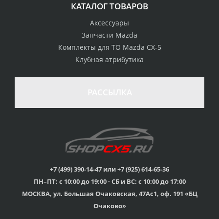
КАТАЛОГ ТОВАРОВ
Аксессуары
Запчасти Mazda
Комплекты для ТО Mazda CX-5
Клубная атрибутика
100% возврат
стоимости
Гарантия качества
в случае
все товары
РАССЫЛКА
неудовлетворенности
сертифицированы
товаром
Различные способы
Профессиональная
оплаты
консультация
Вы можете выбрать
мы знаем о Mazda CX-
наиболее удобный
5 все
для Вас
+7 (499) 390-14-47 или +7 (925) 614-65-36
ПН–ПТ: с 10:00 до 19:00 · СБ и ВС: с 10:00 до 17:00
Скидки
МОСКВА, ул. Большая Очаковская, 47Ас1, оф. 191 «БЦ
членам клуба и
Оперативная доставка
обладателям клубных
во все регионы России
Очаково»
карт