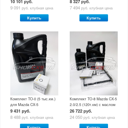
(5 л)
10 101 руб.
8 327 руб.
9 091
7 494
руб.
клубная цена
руб.
клубная цена
Купить
Купить
Комплект ТО-0 (5 тыс.км.)
Комплект ТО-8 Mazda CX-5
для Mazda CX-5
2.0/2.5 (120т.км) с маслом
(двигатель 2.0/2.5) с
Mazda Original Oil Ultra
9 431 руб.
26 722 руб.
маслом Mazda Original Oil
5W30
8 488
24 050
руб.
клубная цена
руб.
клубная цена
Ultra 5W30
Купить
Купить