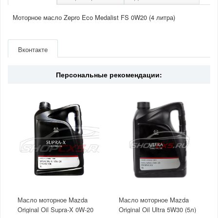
Моторное масло Zepro Eco Medalist FS 0W20 (4 литра)
Артикул
42500040
Производитель
Zepro
Вконтакте
Двигатель
2.0/2.5(бензин)
Вязкость
0W20
Страна
Южная Корея
Персональные рекомендации:
Масло моторное Mazda
Масло моторное Mazda
Original Oil Supra-X 0W-20
Original Oil Ultra 5W30 (5л)