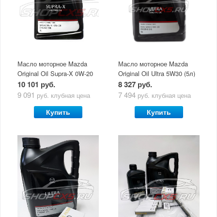
Масло моторное Mazda
Масло моторное Mazda
Original Oil Supra-X 0W-20
Original Oil Ultra 5W30 (5л)
(5 л)
10 101 руб.
8 327 руб.
9 091
7 494
руб.
клубная цена
руб.
клубная цена
Купить
Купить