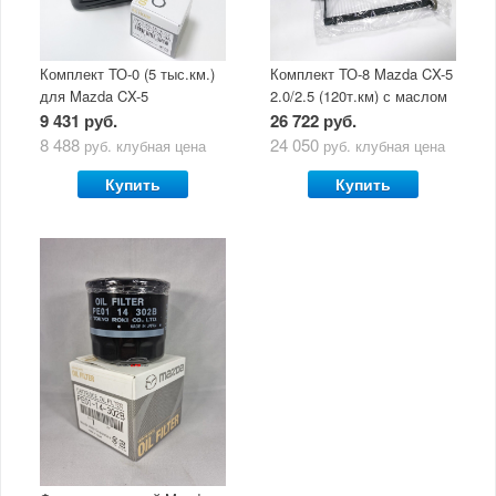
Комплект ТО-0 (5 тыс.км.)
Комплект ТО-8 Mazda CX-5
для Mazda CX-5
2.0/2.5 (120т.км) с маслом
(двигатель 2.0/2.5) с
Mazda Original Oil Ultra
9 431 руб.
26 722 руб.
маслом Mazda Original Oil
5W30
8 488
24 050
руб.
клубная цена
руб.
клубная цена
Ultra 5W30
Купить
Купить