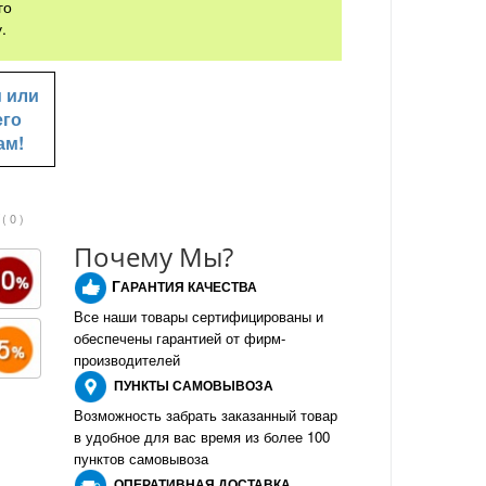
го
.
u
или
его
ам!
( 0 )
Почему Мы?
Г
АРАНТИЯ КАЧЕСТВА
Все наши товары сертифицированы и
обеспечены гарантией от фирм-
производителе
й
ПУНКТЫ
САМОВЫВОЗА
Возможность забрать заказанный товар
в удобное для вас время из более 100
пунктов самовывоза
О
ПЕРАТИВНАЯ ДОСТАВКА