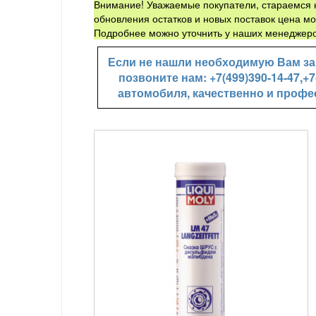
Внимание! Уважаемые покупатели, стараемся н
обновления остатков и новых поставок цена мо
Подробнее можно уточнить у наших менеджеро
Если не нашли необходимую Вам зап
позвоните нам: +7(499)390-14-47,
автомобиля, качественно и профе