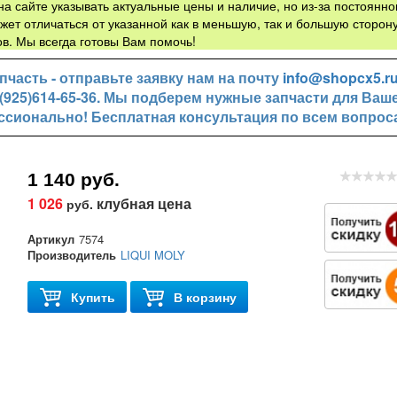
а сайте указывать актуальные цены и наличие, но из-за постоянно
жет отличаться от указанной как в меньшую, так и большую сторону
в. Мы всегда готовы Вам помочь!
часть - отправьте заявку нам на почту
info@shopcx5.r
+7(925)614-65-36. Мы подберем нужные запчасти для Ваш
ссионально! Бесплатная консультация по всем вопрос
1 140 руб.
1 026
клубная цена
руб.
Артикул
7574
Производитель
LIQUI MOLY
Купить
В корзину