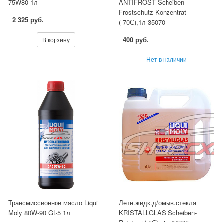
75W80 1л
ANTIFROST Scheiben-
Frostschutz Konzentrat
2 325 руб.
(-70С),1л 35070
400 руб.
В корзину
Нет в наличии
Трансмиссионное масло Liqui
Летн.жидк.д/омыв.стекла
Moly 80W-90 GL-5 1л
KRISTALLGLAS Scheiben-