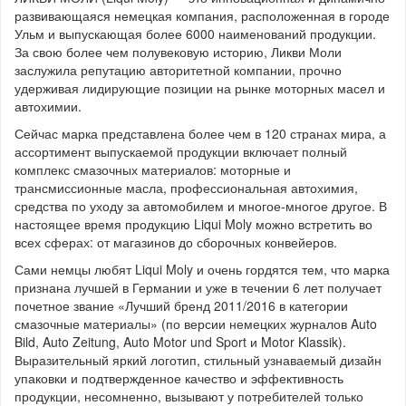
развивающаяся немецкая компания, расположенная в городе
Ульм и выпускающая более 6000 наименований продукции.
За свою более чем полувековую историю, Ликви Моли
заслужила репутацию авторитетной компании, прочно
удерживая лидирующие позиции на рынке моторных масел и
автохимии.
Сейчас марка представлена более чем в 120 странах мира, а
ассортимент выпускаемой продукции включает полный
комплекс смазочных материалов: моторные и
трансмиссионные масла, профессиональная автохимия,
средства по уходу за автомобилем и многое-многое другое. В
настоящее время продукцию Liqui Moly можно встретить во
всех сферах: от магазинов до сборочных конвейеров.
Сами немцы любят Liqui Moly и очень гордятся тем, что марка
признана лучшей в Германии и уже в течении 6 лет получает
почетное звание «Лучший бренд 2011/2016 в категории
смазочные материалы» (по версии немецких журналов Auto
Bild, Auto Zeitung, Auto Motor und Sport и Motor Klassik).
Выразительный яркий логотип, стильный узнаваемый дизайн
упаковки и подтвержденное качество и эффективность
продукции, несомненно, вызывают у потребителей только