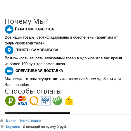
Почему Мы?
Г
АРАНТИЯ КАЧЕСТВА
Все наши товары сертифицированы и обеспечены гарантией от
фирм-производителе
й
ПУНКТЫ
САМОВЫВОЗА
Возможность забрать заказанный товар в удобное для вас время
из более 100 пунктов самовывоза
О
ПЕРАТИВНАЯ ДОСТАВКА
Мы всегда готовы осуществить доставку наиболее удобным для
Вас способом
Спо
с
обы оплаты
Войти
Регистрация
Корзина
Корзина
0 позиций
0 позиций
на сумму
на сумму
0 руб.
0 руб.