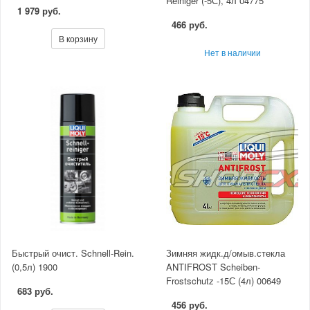
Reiniger (-5С), 4л 04775
1 979 руб.
466 руб.
В корзину
Нет в наличии
Быстрый очист. Schnell-Rein.
Зимняя жидк.д/омыв.стекла
(0,5л) 1900
ANTIFROST Scheiben-
Frostschutz -15С (4л) 00649
683 руб.
456 руб.