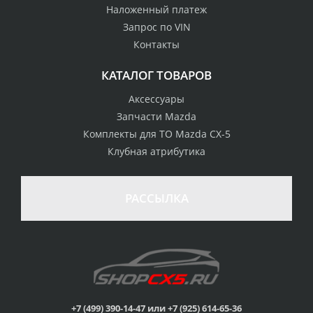
Наложенный платеж
Запрос по VIN
Контакты
КАТАЛОГ ТОВАРОВ
Аксессуары
Запчасти Mazda
Комплекты для ТО Mazda CX-5
Клубная атрибутика
100% возврат
стоимости
Гарантия качества
в случае
все товары
РАССЫЛКА
неудовлетворенности
сертифицированы
товаром
Различные способы
Профессиональная
оплаты
консультация
Вы можете выбрать
мы знаем о Mazda CX-
наиболее удобный
5 все
для Вас
+7 (499) 390-14-47 или +7 (925) 614-65-36