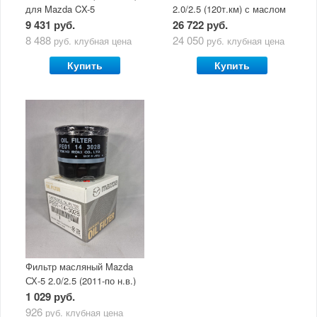
для Mazda CX-5
2.0/2.5 (120т.км) с маслом
(двигатель 2.0/2.5) с
Mazda Original Oil Ultra
9 431 руб.
26 722 руб.
маслом Mazda Original Oil
5W30
8 488
24 050
руб.
клубная цена
руб.
клубная цена
Ultra 5W30
Купить
Купить
Фильтр масляный Mazda
СХ-5 2.0/2.5 (2011-по н.в.)
1 029 руб.
926
руб.
клубная цена