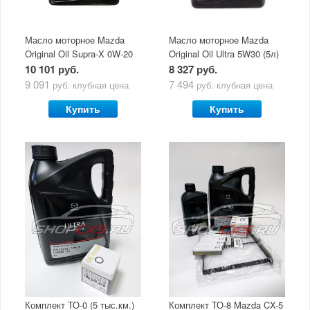
Масло моторное Mazda
Масло моторное Mazda
Original Oil Supra-X 0W-20
Original Oil Ultra 5W30 (5л)
(5 л)
10 101 руб.
8 327 руб.
9 091
7 494
руб.
клубная цена
руб.
клубная цена
Купить
Купить
Комплект ТО-0 (5 тыс.км.)
Комплект ТО-8 Mazda CX-5