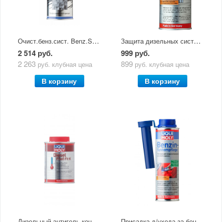
Очист.бенз.сист. Benz.Syst.Rein.(1л) 3941
Защита дизельных систем Diesel Systempflege (0,25л) 7506
2 514 руб.
999 руб.
2 263
899
руб.
клубная цена
руб.
клубная цена
В корзину
В корзину
Дизельный антигель концентрат Diesel Fliess-Fit K (0,25л) 3900
Присадка д/ухода за бенз.сист.впрыска Benz.-Syst.-Pflege (0,3л) 2299