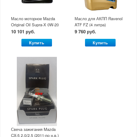
Масло моторное Mazda
Масло для АКПП Ravenol
Original Oil Supra-X 0W-20
ATF FZ (4 литра)
(5 л)
10 101 руб.
9 760 руб.
Купить
Купить
Свеча зажигания Mazda
CX-5 2.0/2.5 (2011-по н.в.)