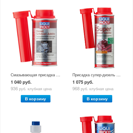
Смазывающая присадка д/диз.сист. Diesel Schmier-Additiv (0,15л) 7504
Присадка супер-дизель Super Diesel Additiv (0,25л) 1991
1 040 руб.
1 075 руб.
936
968
руб.
клубная цена
руб.
клубная цена
В корзину
В корзину