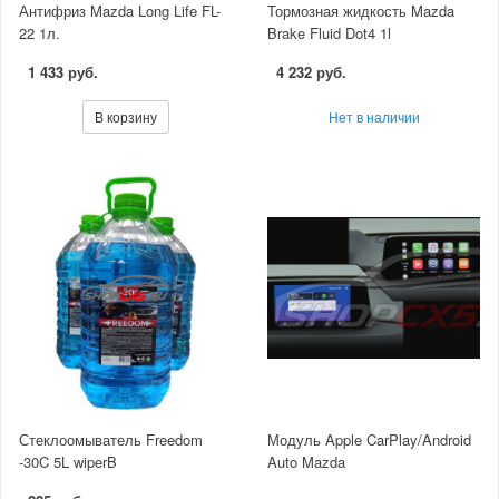
Антифриз Mazda Long Life FL-
Тормозная жидкость Mazda
22 1л.
Brake Fluid Dot4 1l
1 433 руб.
4 232 руб.
В корзину
Нет в наличии
Стеклоомыватель Freedom
Модуль Apple CarPlay/Android
-30C 5L wiperB
Auto Mazda